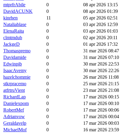
mtprfrAbile
0
08 apr 2026 13:15
DavidACUNK
0
08 apr 2026 01:39
kinrhen
11
05 apr 2026 02:51
Nataliablase
0
03 apr 2026 12:59
ElenaRaita
0
03 apr 2026 01:03
clmtmdub
0
02 apr 2026 20:11
JackgeD
0
01 apr 2026 17:32
Thomaspremo
0
31 mar 2026 08:47
Davidamide
0
31 mar 2026 07:10
Edwinpib
0
30 mar 2026 22:53
IsaacAvemy
0
30 mar 2026 22:26
hazelchommie
0
26 mar 2026 11:08
stkrpracemo
0
25 mar 2026 21:15
atfrtruVient
0
23 mar 2026 21:08
RichardLap
0
17 mar 2026 00:15
Danielexpom
0
17 mar 2026 00:10
RobertMef
0
17 mar 2026 00:06
Adrianvow
0
17 mar 2026 00:04
Geraldavelp
0
17 mar 2026 00:03
MichaelMof
0
16 mar 2026 23:59