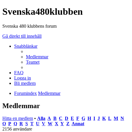
Svenska480klubben
Svenska 480 klubbens forum
Gå direkt till innehåll
Snabblänkar
Medlemmar
Teamet
FAQ
Logga in
Bli medlem
Forumindex
Medlemmar
Medlemmar
Hitta en medlem
•
Alla
A
B
C
D
E
F
G
H
I
J
K
L
M
N
O
P
Q
R
S
T
U
V
W
X
Y
Z
Annat
2156 användare