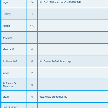
Ingo
64
http://w1.910.telia.com/~u91010304/
CoreyT
24
Martin
472
jonzlers
7
Marcus B
0
Robban 140
0
http://www.140-klubben.org
junior
2
147.Knut O
0
Jönsson
drafur
6
http://www.crocodiles.nu
040 Gunnar