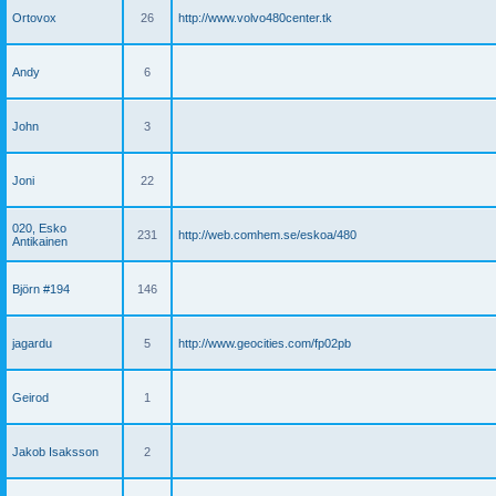
Ortovox
26
http://www.volvo480center.tk
Andy
6
John
3
Joni
22
020, Esko
231
http://web.comhem.se/eskoa/480
Antikainen
Björn #194
146
jagardu
5
http://www.geocities.com/fp02pb
Geirod
1
Jakob Isaksson
2