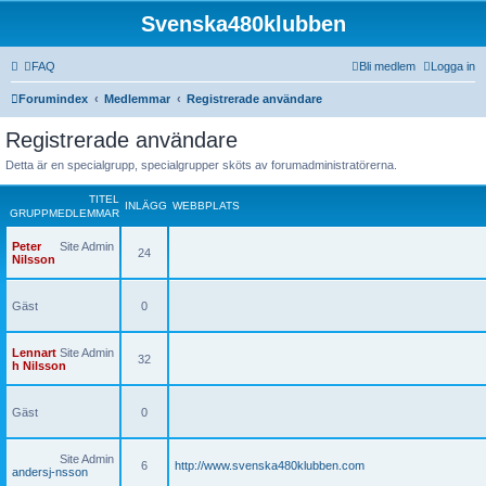
Svenska480klubben
FAQ
Bli medlem
Logga in
Forumindex
Medlemmar
Registrerade användare
Registrerade användare
Detta är en specialgrupp, specialgrupper sköts av forumadministratörerna.
TITEL
INLÄGG
WEBBPLATS
GRUPPMEDLEMMAR
Peter
Site Admin
24
Nilsson
Gäst
0
Lennart
Site Admin
32
h Nilsson
Gäst
0
Site Admin
6
http://www.svenska480klubben.com
andersj-nsson