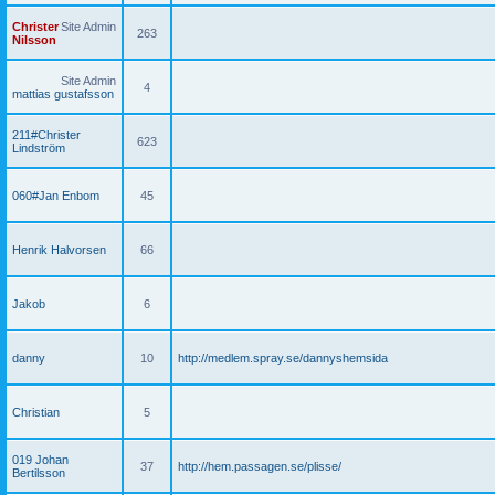
Christer
Site Admin
263
Nilsson
Site Admin
4
mattias gustafsson
211#Christer
623
Lindström
060#Jan Enbom
45
Henrik Halvorsen
66
Jakob
6
danny
10
http://medlem.spray.se/dannyshemsida
Christian
5
019 Johan
37
http://hem.passagen.se/plisse/
Bertilsson