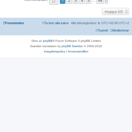
1
2
3
4
5
44
Nästa
…
Hoppa till
Forumindex
Ta bort alla kakor
Alla tidsangivelser är UTC+02:00 UTC+2
Teamet
Medlemmar
Drivs av
phpBB
® Forum Software © phpBB Limited
Swedish translation by
phpBB Sweden
© 2006-2018
Integritetspolicy
|
Användarvillkor