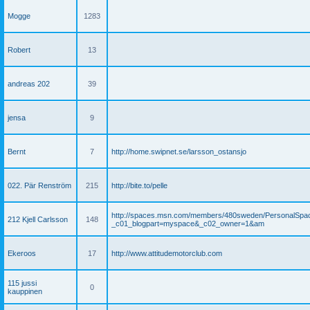
Mogge
1283
Robert
13
andreas 202
39
jensa
9
Bernt
7
http://home.swipnet.se/larsson_ostansjo
022. Pär Renström
215
http://bite.to/pelle
http://spaces.msn.com/members/480sweden/PersonalSpa
212 Kjell Carlsson
148
_c01_blogpart=myspace&_c02_owner=1&am
Ekeroos
17
http://www.attitudemotorclub.com
115 jussi
0
kauppinen