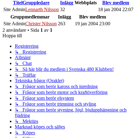
Titel
Gruppledare
Inlägg
Webbplats
Blev medlem
Site Admin
Lennarth Nilsson
32
18 jan 2004 22:07
Gruppmedlemmar
Inlägg
Blev medlem
Site Admin
Christer Nilsson
263
19 jan 2004 23:00
2 användare • Sida
1
av
1
Hoppa till
Registrering
↳ Registrering
Allmänt
↳ Chat
↳ Så här blir du medlem i Svenska 480 Klubben!
↳ Träffar
Tekniska frågor (Oraklet)
↳ Frågor som berör kaross och inredning
↳ Frågor som berör motor och kraftöverföring
↳ Frågor som berör elsystem
↳ Frågor som berör trimning och styling
↳ Frågor som berör styrning, hjul, hjulupphängning och
fjädring
↳ Mektips
Marknad köpes och säljes
↳ Köpes