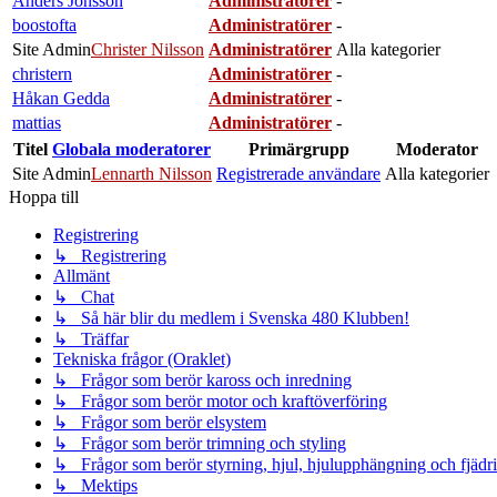
Anders Jönsson
Administratörer
-
boostofta
Administratörer
-
Site Admin
Christer Nilsson
Administratörer
Alla kategorier
christern
Administratörer
-
Håkan Gedda
Administratörer
-
mattias
Administratörer
-
Titel
Globala moderatorer
Primärgrupp
Moderator
Site Admin
Lennarth Nilsson
Registrerade användare
Alla kategorier
Hoppa till
Registrering
↳ Registrering
Allmänt
↳ Chat
↳ Så här blir du medlem i Svenska 480 Klubben!
↳ Träffar
Tekniska frågor (Oraklet)
↳ Frågor som berör kaross och inredning
↳ Frågor som berör motor och kraftöverföring
↳ Frågor som berör elsystem
↳ Frågor som berör trimning och styling
↳ Frågor som berör styrning, hjul, hjulupphängning och fjädr
↳ Mektips