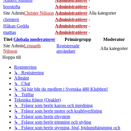
Anders Jönsson
Administratörer
-
boostofta
Administratörer
-
Site Admin
Christer Nilsson
Administratörer
Alla kategorier
christern
Administratörer
-
Håkan Gedda
Administratörer
-
mattias
Administratörer
-
Titel
Globala moderatorer
Primärgrupp
Moderator
Site Admin
Lennarth
Registrerade
Alla kategorier
Nilsson
användare
Hoppa till
Registrering
↳ Registrering
Allmänt
↳ Chat
↳ Så här blir du medlem i Svenska 480 Klubben!
↳ Träffar
Tekniska frågor (Oraklet)
↳ Frågor som berör kaross och inredning
↳ Frågor som berör motor och kraftöverföring
↳ Frågor som berör elsystem
↳ Frågor som berör trimning och styling
↳ Frågor som berör styrning, hjul, hjulupphängning och