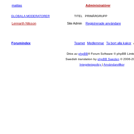
mattias
Administratörer
GLOBALA MODERATORER
TITEL
PRIMÄRGRUPP
Lennarth Nilsson
Site Admin
Registrerade användare
Forumindex
Teamet
Medlemmar
Ta bort alla kakor
Drivs av
phpBB
® Forum Software © phpBB Limit
Swedish translation by
phpBB Sweden
© 2006-2
Integritetspolicy
|
Användarvillkor