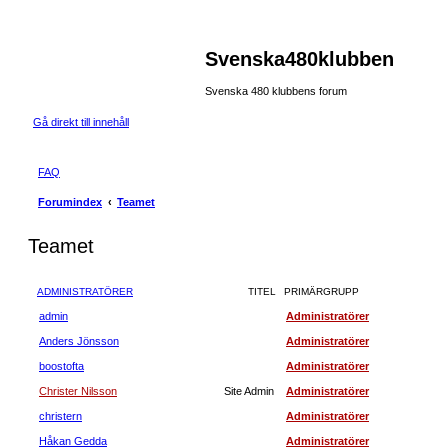
Svenska480klubben
Svenska 480 klubbens forum
Gå direkt till innehåll
FAQ
Forumindex
Teamet
Teamet
ADMINISTRATÖRER
TITEL
PRIMÄRGRUPP
admin
Administratörer
Anders Jönsson
Administratörer
boostofta
Administratörer
Christer Nilsson
Site Admin
Administratörer
christern
Administratörer
Håkan Gedda
Administratörer