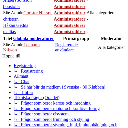
Anders Jönsson
Administratörer
-
boostofta
Administratörer
-
Site Admin
Christer Nilsson
Administratörer
Alla kategorier
christern
Administratörer
-
Håkan Gedda
Administratörer
-
mattias
Administratörer
-
Titel
Globala moderatorer
Primärgrupp
Moderator
Site Admin
Lennarth
Registrerade
Alla kategorier
Nilsson
användare
Hoppa till
Registrering
↳ Registrering
Allmänt
↳ Chat
↳ Så här blir du medlem i Svenska 480 Klubben!
↳ Träffar
Tekniska frågor (Oraklet)
↳ Frågor som berör kaross och inredning
↳ Frågor som berör motor och kraftöverföring
↳ Frågor som berör elsystem
↳ Frågor som berör trimning och styling
↳ Frågor som berör styrning, hjul, hjulupphängning och