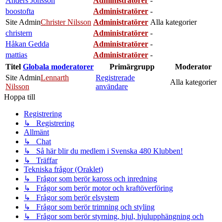
Anders Jönsson
Administratörer
-
boostofta
Administratörer
-
Site Admin
Christer Nilsson
Administratörer
Alla kategorier
christern
Administratörer
-
Håkan Gedda
Administratörer
-
mattias
Administratörer
-
Titel
Globala moderatorer
Primärgrupp
Moderator
Site Admin
Lennarth
Registrerade
Alla kategorier
Nilsson
användare
Hoppa till
Registrering
↳ Registrering
Allmänt
↳ Chat
↳ Så här blir du medlem i Svenska 480 Klubben!
↳ Träffar
Tekniska frågor (Oraklet)
↳ Frågor som berör kaross och inredning
↳ Frågor som berör motor och kraftöverföring
↳ Frågor som berör elsystem
↳ Frågor som berör trimning och styling
↳ Frågor som berör styrning, hjul, hjulupphängning och