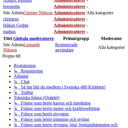
Anders Jönsson
Administratörer
-
boostofta
Administratörer
-
Site Admin
Christer Nilsson
Administratörer
Alla kategorier
christern
Administratörer
-
Håkan Gedda
Administratörer
-
mattias
Administratörer
-
Titel
Globala moderatorer
Primärgrupp
Moderator
Site Admin
Lennarth
Registrerade
Alla kategorier
Nilsson
användare
Hoppa till
Registrering
↳ Registrering
Allmänt
↳ Chat
↳ Så här blir du medlem i Svenska 480 Klubben!
↳ Träffar
Tekniska frågor (Oraklet)
↳ Frågor som berör kaross och inredning
↳ Frågor som berör motor och kraftöverföring
↳ Frågor som berör elsystem
↳ Frågor som berör trimning och styling
↳ Frågor som berör styrning, hjul, hjulupphängning och