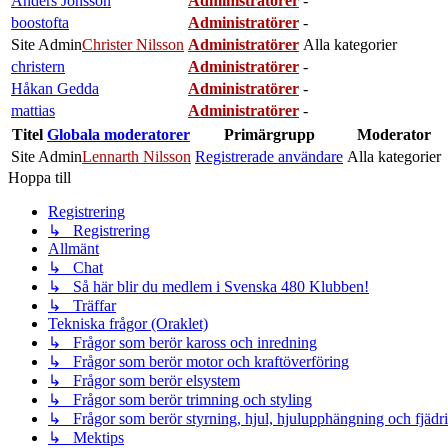
Anders Jönsson
Administratörer
-
boostofta
Administratörer
-
Site Admin
Christer Nilsson
Administratörer
Alla kategorier
christern
Administratörer
-
Håkan Gedda
Administratörer
-
mattias
Administratörer
-
Titel
Globala moderatorer
Primärgrupp
Moderator
Site Admin
Lennarth Nilsson
Registrerade användare
Alla kategorier
Hoppa till
Registrering
↳ Registrering
Allmänt
↳ Chat
↳ Så här blir du medlem i Svenska 480 Klubben!
↳ Träffar
Tekniska frågor (Oraklet)
↳ Frågor som berör kaross och inredning
↳ Frågor som berör motor och kraftöverföring
↳ Frågor som berör elsystem
↳ Frågor som berör trimning och styling
↳ Frågor som berör styrning, hjul, hjulupphängning och fjädr
↳ Mektips