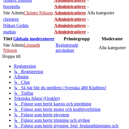
Anders Jönsson
Administratörer
-
boostofta
Administratörer
-
Site Admin
Christer Nilsson
Administratörer
Alla kategorier
christern
Administratörer
-
Håkan Gedda
Administratörer
-
mattias
Administratörer
-
Titel
Globala moderatorer
Primärgrupp
Moderator
Site Admin
Lennarth
Registrerade
Alla kategorier
Nilsson
användare
Hoppa till
Registrering
↳ Registrering
Allmänt
↳ Chat
↳ Så här blir du medlem i Svenska 480 Klubben!
↳ Träffar
Tekniska frågor (Oraklet)
↳ Frågor som berör kaross och inredning
↳ Frågor som berör motor och kraftöverföring
↳ Frågor som berör elsystem
↳ Frågor som berör trimning och styling
↳ Frågor som berör styrning, hjul, hjulupphängning och