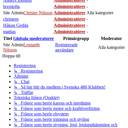
Anders Jönsson
Administratörer
-
boostofta
Administratörer
-
Site Admin
Christer Nilsson
Administratörer
Alla kategorier
christern
Administratörer
-
Håkan Gedda
Administratörer
-
mattias
Administratörer
-
Titel
Globala moderatorer
Primärgrupp
Moderator
Site Admin
Lennarth
Registrerade
Alla kategorier
Nilsson
användare
Hoppa till
Registrering
↳ Registrering
Allmänt
↳ Chat
↳ Så här blir du medlem i Svenska 480 Klubben!
↳ Träffar
Tekniska frågor (Oraklet)
↳ Frågor som berör kaross och inredning
↳ Frågor som berör motor och kraftöverföring
↳ Frågor som berör elsystem
↳ Frågor som berör trimning och styling
↳ Frågor som berör styrning, hjul, hjulupphängning och