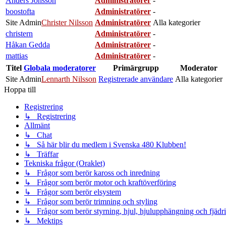
Anders Jönsson
Administratörer
-
boostofta
Administratörer
-
Site Admin
Christer Nilsson
Administratörer
Alla kategorier
christern
Administratörer
-
Håkan Gedda
Administratörer
-
mattias
Administratörer
-
Titel
Globala moderatorer
Primärgrupp
Moderator
Site Admin
Lennarth Nilsson
Registrerade användare
Alla kategorier
Hoppa till
Registrering
↳ Registrering
Allmänt
↳ Chat
↳ Så här blir du medlem i Svenska 480 Klubben!
↳ Träffar
Tekniska frågor (Oraklet)
↳ Frågor som berör kaross och inredning
↳ Frågor som berör motor och kraftöverföring
↳ Frågor som berör elsystem
↳ Frågor som berör trimning och styling
↳ Frågor som berör styrning, hjul, hjulupphängning och fjädr
↳ Mektips