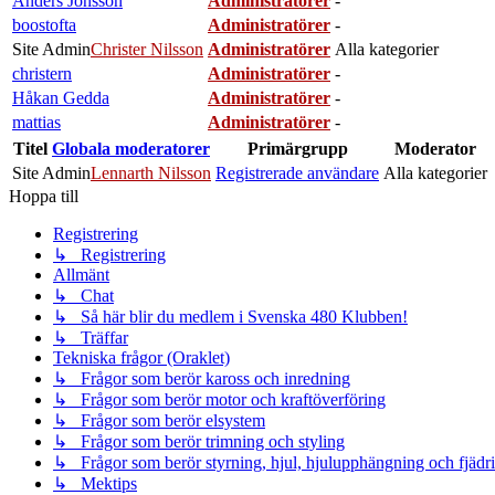
Anders Jönsson
Administratörer
-
boostofta
Administratörer
-
Site Admin
Christer Nilsson
Administratörer
Alla kategorier
christern
Administratörer
-
Håkan Gedda
Administratörer
-
mattias
Administratörer
-
Titel
Globala moderatorer
Primärgrupp
Moderator
Site Admin
Lennarth Nilsson
Registrerade användare
Alla kategorier
Hoppa till
Registrering
↳ Registrering
Allmänt
↳ Chat
↳ Så här blir du medlem i Svenska 480 Klubben!
↳ Träffar
Tekniska frågor (Oraklet)
↳ Frågor som berör kaross och inredning
↳ Frågor som berör motor och kraftöverföring
↳ Frågor som berör elsystem
↳ Frågor som berör trimning och styling
↳ Frågor som berör styrning, hjul, hjulupphängning och fjädr
↳ Mektips