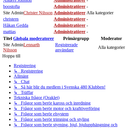
Anders Jönsson
Administratörer
-
boostofta
Administratörer
-
Site Admin
Christer Nilsson
Administratörer
Alla kategorier
christern
Administratörer
-
Håkan Gedda
Administratörer
-
mattias
Administratörer
-
Titel
Globala moderatorer
Primärgrupp
Moderator
Site Admin
Lennarth
Registrerade
Alla kategorier
Nilsson
användare
Hoppa till
Registrering
↳ Registrering
Allmänt
↳ Chat
↳ Så här blir du medlem i Svenska 480 Klubben!
↳ Träffar
Tekniska frågor (Oraklet)
↳ Frågor som berör kaross och inredning
↳ Frågor som berör motor och kraftöverföring
↳ Frågor som berör elsystem
↳ Frågor som berör trimning och styling
↳ Frågor som berör styrning, hjul, hjulupphängning och