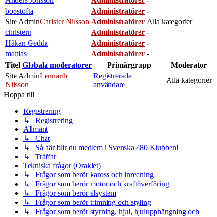
Anders Jönsson
Administratörer
-
boostofta
Administratörer
-
Site Admin
Christer Nilsson
Administratörer
Alla kategorier
christern
Administratörer
-
Håkan Gedda
Administratörer
-
mattias
Administratörer
-
Titel
Globala moderatorer
Primärgrupp
Moderator
Site Admin
Lennarth
Registrerade
Alla kategorier
Nilsson
användare
Hoppa till
Registrering
↳ Registrering
Allmänt
↳ Chat
↳ Så här blir du medlem i Svenska 480 Klubben!
↳ Träffar
Tekniska frågor (Oraklet)
↳ Frågor som berör kaross och inredning
↳ Frågor som berör motor och kraftöverföring
↳ Frågor som berör elsystem
↳ Frågor som berör trimning och styling
↳ Frågor som berör styrning, hjul, hjulupphängning och