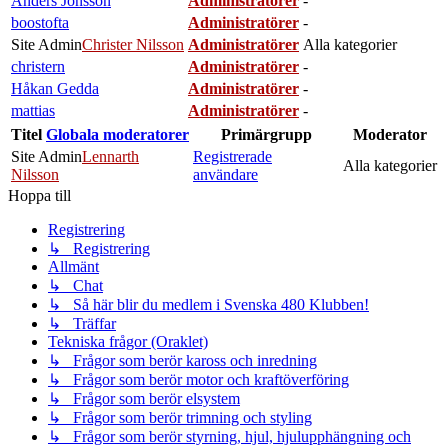
Anders Jönsson
Administratörer
-
boostofta
Administratörer
-
Site Admin
Christer Nilsson
Administratörer
Alla kategorier
christern
Administratörer
-
Håkan Gedda
Administratörer
-
mattias
Administratörer
-
Titel
Globala moderatorer
Primärgrupp
Moderator
Site Admin
Lennarth
Registrerade
Alla kategorier
Nilsson
användare
Hoppa till
Registrering
↳ Registrering
Allmänt
↳ Chat
↳ Så här blir du medlem i Svenska 480 Klubben!
↳ Träffar
Tekniska frågor (Oraklet)
↳ Frågor som berör kaross och inredning
↳ Frågor som berör motor och kraftöverföring
↳ Frågor som berör elsystem
↳ Frågor som berör trimning och styling
↳ Frågor som berör styrning, hjul, hjulupphängning och