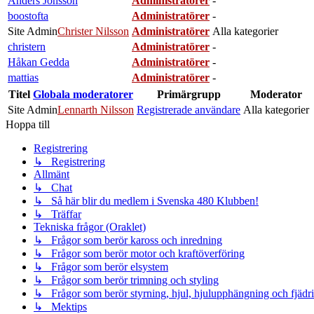
Anders Jönsson
Administratörer
-
boostofta
Administratörer
-
Site Admin
Christer Nilsson
Administratörer
Alla kategorier
christern
Administratörer
-
Håkan Gedda
Administratörer
-
mattias
Administratörer
-
Titel
Globala moderatorer
Primärgrupp
Moderator
Site Admin
Lennarth Nilsson
Registrerade användare
Alla kategorier
Hoppa till
Registrering
↳ Registrering
Allmänt
↳ Chat
↳ Så här blir du medlem i Svenska 480 Klubben!
↳ Träffar
Tekniska frågor (Oraklet)
↳ Frågor som berör kaross och inredning
↳ Frågor som berör motor och kraftöverföring
↳ Frågor som berör elsystem
↳ Frågor som berör trimning och styling
↳ Frågor som berör styrning, hjul, hjulupphängning och fjädr
↳ Mektips