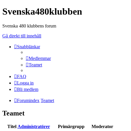
Svenska480klubben
Svenska 480 klubbens forum
Gå direkt till innehåll
Snabblänkar
Medlemmar
Teamet
FAQ
Logga in
Bli medlem
Forumindex
Teamet
Teamet
Titel
Administratörer
Primärgrupp
Moderator