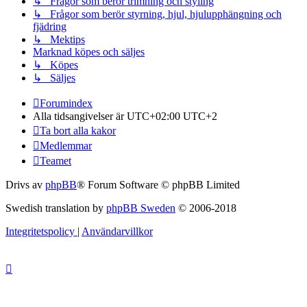
↳ Frågor som berör trimning och styling
↳ Frågor som berör styrning, hjul, hjulupphängning och
fjädring
↳ Mektips
Marknad köpes och säljes
↳ Köpes
↳ Säljes
Forumindex
Alla tidsangivelser är UTC+02:00 UTC+2
Ta bort alla kakor
Medlemmar
Teamet
Drivs av
phpBB
® Forum Software © phpBB Limited
Swedish translation by
phpBB Sweden
© 2006-2018
Integritetspolicy
|
Användarvillkor