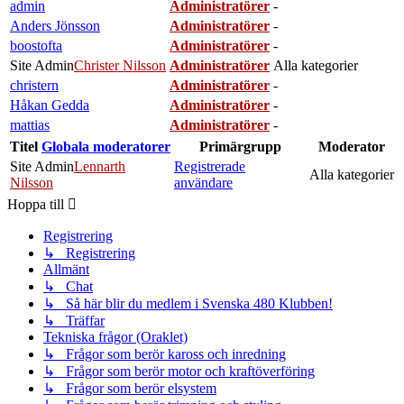
admin
Administratörer
-
Anders Jönsson
Administratörer
-
boostofta
Administratörer
-
Site Admin
Christer Nilsson
Administratörer
Alla kategorier
christern
Administratörer
-
Håkan Gedda
Administratörer
-
mattias
Administratörer
-
Titel
Globala moderatorer
Primärgrupp
Moderator
Site Admin
Lennarth
Registrerade
Alla kategorier
Nilsson
användare
Hoppa till
Registrering
↳ Registrering
Allmänt
↳ Chat
↳ Så här blir du medlem i Svenska 480 Klubben!
↳ Träffar
Tekniska frågor (Oraklet)
↳ Frågor som berör kaross och inredning
↳ Frågor som berör motor och kraftöverföring
↳ Frågor som berör elsystem