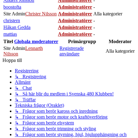
Anders Jönsson
Administratörer
-
boostofta
Administratörer
-
Site Admin
Christer Nilsson
Administratörer
Alla kategorier
christern
Administratörer
-
Håkan Gedda
Administratörer
-
mattias
Administratörer
-
Titel
Globala moderatorer
Primärgrupp
Moderator
Site Admin
Lennarth
Registrerade
Alla kategorier
Nilsson
användare
Hoppa till
Registrering
↳ Registrering
Allmänt
↳ Chat
↳ Så här blir du medlem i Svenska 480 Klubben!
↳ Träffar
Tekniska frågor (Oraklet)
↳ Frågor som berör kaross och inredning
↳ Frågor som berör motor och kraftöverföring
↳ Frågor som berör elsystem
↳ Frågor som berör trimning och styling
↳ Frågor som berör styrning, hjul, hjulupphängning och