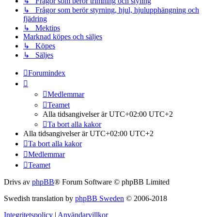
↳ Frågor som berör trimning och styling
↳ Frågor som berör styrning, hjul, hjulupphängning och
fjädring
↳ Mektips
Marknad köpes och säljes
↳ Köpes
↳ Säljes
Forumindex
Medlemmar
Teamet
Alla tidsangivelser är UTC+02:00 UTC+2
Ta bort alla kakor
Alla tidsangivelser är UTC+02:00 UTC+2
Ta bort alla kakor
Medlemmar
Teamet
Drivs av
phpBB
® Forum Software © phpBB Limited
Swedish translation by
phpBB Sweden
© 2006-2018
Integritetspolicy
|
Användarvillkor