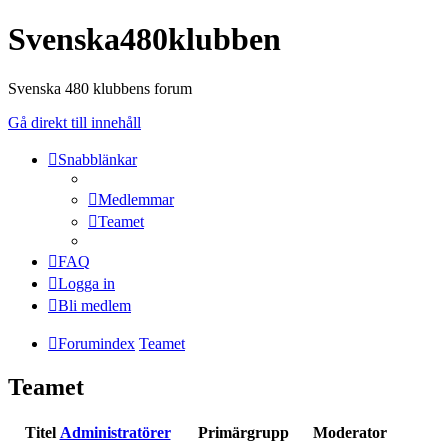
Svenska480klubben
Svenska 480 klubbens forum
Gå direkt till innehåll
Snabblänkar
Medlemmar
Teamet
FAQ
Logga in
Bli medlem
Forumindex
Teamet
Teamet
Titel
Administratörer
Primärgrupp
Moderator