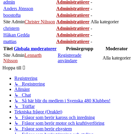
admin
Administratörer
-
Anders Jönsson
Administratörer
-
boostofta
Administratörer
-
Site Admin
Christer Nilsson
Administratörer
Alla kategorier
christern
Administratörer
-
Håkan Gedda
Administratörer
-
mattias
Administratörer
-
Titel
Globala moderatorer
Primärgrupp
Moderator
Site Admin
Lennarth
Registrerade
Alla kategorier
Nilsson
användare
Hoppa till
Registrering
↳ Registrering
Allmänt
↳ Chat
↳ Så här blir du medlem i Svenska 480 Klubben!
↳ Träffar
Tekniska frågor (Oraklet)
↳ Frågor som berör kaross och inredning
↳ Frågor som berör motor och kraftöverföring
↳ Frågor som berör elsystem