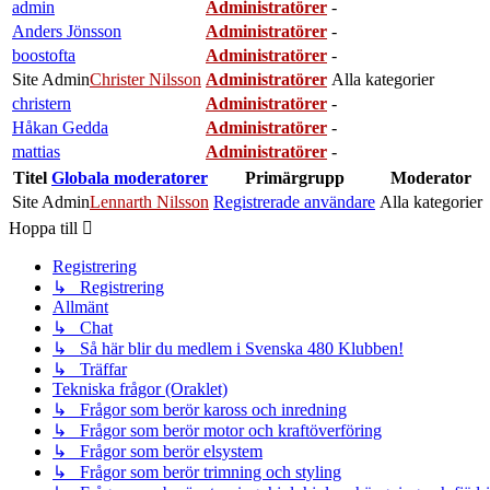
admin
Administratörer
-
Anders Jönsson
Administratörer
-
boostofta
Administratörer
-
Site Admin
Christer Nilsson
Administratörer
Alla kategorier
christern
Administratörer
-
Håkan Gedda
Administratörer
-
mattias
Administratörer
-
Titel
Globala moderatorer
Primärgrupp
Moderator
Site Admin
Lennarth Nilsson
Registrerade användare
Alla kategorier
Hoppa till
Registrering
↳ Registrering
Allmänt
↳ Chat
↳ Så här blir du medlem i Svenska 480 Klubben!
↳ Träffar
Tekniska frågor (Oraklet)
↳ Frågor som berör kaross och inredning
↳ Frågor som berör motor och kraftöverföring
↳ Frågor som berör elsystem
↳ Frågor som berör trimning och styling