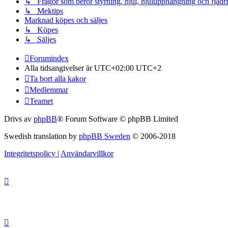
↳ Frågor som berör styrning, hjul, hjulupphängning och fjädr
↳ Mektips
Marknad köpes och säljes
↳ Köpes
↳ Säljes
Forumindex
Alla tidsangivelser är UTC+02:00 UTC+2
Ta bort alla kakor
Medlemmar
Teamet
Drivs av
phpBB
® Forum Software © phpBB Limited
Swedish translation by
phpBB Sweden
© 2006-2018
Integritetspolicy
|
Användarvillkor