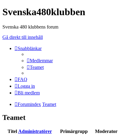
Svenska480klubben
Svenska 480 klubbens forum
Gå direkt till innehåll
Snabblänkar
Medlemmar
Teamet
FAQ
Logga in
Bli medlem
Forumindex
Teamet
Teamet
Titel
Administratörer
Primärgrupp
Moderator