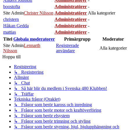
Anders Jönsson
Administratörer
-
boostofta
Administratörer
-
Site Admin
Christer Nilsson
Administratörer
Alla kategorier
christern
Administratörer
-
Håkan Gedda
Administratörer
-
mattias
Administratörer
-
Titel
Globala moderatorer
Primärgrupp
Moderator
Site Admin
Lennarth
Registrerade
Alla kategorier
Nilsson
användare
Hoppa till
Registrering
↳ Registrering
Allmänt
↳ Chat
↳ Så här blir du medlem i Svenska 480 Klubben!
↳ Träffar
Tekniska frågor (Oraklet)
↳ Frågor som berör kaross och inredning
↳ Frågor som berör motor och kraftöverföring
↳ Frågor som berör elsystem
↳ Frågor som berör trimning och styling
↳ Frågor som berör styrning, hjul, hjulupphängning och