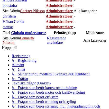
Anders Jönsson
Administratörer
-
boostofta
Administratörer
-
Site Admin
Christer Nilsson
Administratörer
Alla kategorier
christern
Administratörer
-
Håkan Gedda
Administratörer
-
mattias
Administratörer
-
Titel
Globala moderatorer
Primärgrupp
Moderator
Site Admin
Lennarth
Registrerade
Alla kategorier
Nilsson
användare
Hoppa till
Registrering
↳ Registrering
Allmänt
↳ Chat
↳ Så här blir du medlem i Svenska 480 Klubben!
↳ Träffar
Tekniska frågor (Oraklet)
↳ Frågor som berör kaross och inredning
↳ Frågor som berör motor och kraftöverföring
↳ Frågor som berör elsystem
↳ Frågor som berör trimning och styling
↳ Frågor som berör styrning, hjul, hjulupphängning och