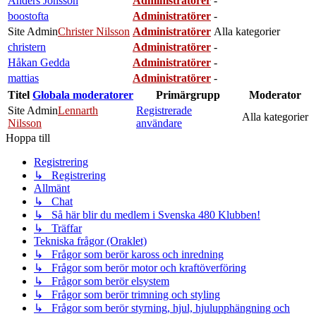
Anders Jönsson
Administratörer
-
boostofta
Administratörer
-
Site Admin
Christer Nilsson
Administratörer
Alla kategorier
christern
Administratörer
-
Håkan Gedda
Administratörer
-
mattias
Administratörer
-
Titel
Globala moderatorer
Primärgrupp
Moderator
Site Admin
Lennarth
Registrerade
Alla kategorier
Nilsson
användare
Hoppa till
Registrering
↳ Registrering
Allmänt
↳ Chat
↳ Så här blir du medlem i Svenska 480 Klubben!
↳ Träffar
Tekniska frågor (Oraklet)
↳ Frågor som berör kaross och inredning
↳ Frågor som berör motor och kraftöverföring
↳ Frågor som berör elsystem
↳ Frågor som berör trimning och styling
↳ Frågor som berör styrning, hjul, hjulupphängning och