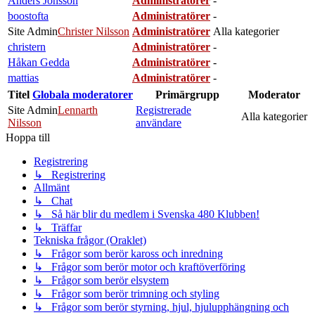
Anders Jönsson
Administratörer
-
boostofta
Administratörer
-
Site Admin
Christer Nilsson
Administratörer
Alla kategorier
christern
Administratörer
-
Håkan Gedda
Administratörer
-
mattias
Administratörer
-
Titel
Globala moderatorer
Primärgrupp
Moderator
Site Admin
Lennarth
Registrerade
Alla kategorier
Nilsson
användare
Hoppa till
Registrering
↳ Registrering
Allmänt
↳ Chat
↳ Så här blir du medlem i Svenska 480 Klubben!
↳ Träffar
Tekniska frågor (Oraklet)
↳ Frågor som berör kaross och inredning
↳ Frågor som berör motor och kraftöverföring
↳ Frågor som berör elsystem
↳ Frågor som berör trimning och styling
↳ Frågor som berör styrning, hjul, hjulupphängning och