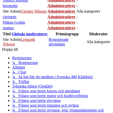
Anders Jönsson
Administratörer
-
boostofta
Administratörer
-
Site Admin
Christer Nilsson
Administratörer
Alla kategorier
christern
Administratörer
-
Håkan Gedda
Administratörer
-
mattias
Administratörer
-
Titel
Globala moderatorer
Primärgrupp
Moderator
Site Admin
Lennarth
Registrerade
Alla kategorier
Nilsson
användare
Hoppa till
Registrering
↳ Registrering
Allmänt
↳ Chat
↳ Så här blir du medlem i Svenska 480 Klubben!
↳ Träffar
Tekniska frågor (Oraklet)
↳ Frågor som berör kaross och inredning
↳ Frågor som berör motor och kraftöverföring
↳ Frågor som berör elsystem
↳ Frågor som berör trimning och styling
↳ Frågor som berör styrning, hjul, hjulupphängning och