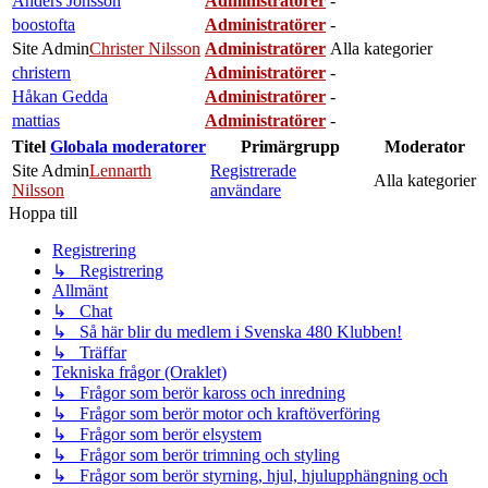
Anders Jönsson
Administratörer
-
boostofta
Administratörer
-
Site Admin
Christer Nilsson
Administratörer
Alla kategorier
christern
Administratörer
-
Håkan Gedda
Administratörer
-
mattias
Administratörer
-
Titel
Globala moderatorer
Primärgrupp
Moderator
Site Admin
Lennarth
Registrerade
Alla kategorier
Nilsson
användare
Hoppa till
Registrering
↳ Registrering
Allmänt
↳ Chat
↳ Så här blir du medlem i Svenska 480 Klubben!
↳ Träffar
Tekniska frågor (Oraklet)
↳ Frågor som berör kaross och inredning
↳ Frågor som berör motor och kraftöverföring
↳ Frågor som berör elsystem
↳ Frågor som berör trimning och styling
↳ Frågor som berör styrning, hjul, hjulupphängning och