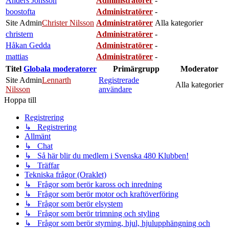
Anders Jönsson
Administratörer
-
boostofta
Administratörer
-
Site Admin
Christer Nilsson
Administratörer
Alla kategorier
christern
Administratörer
-
Håkan Gedda
Administratörer
-
mattias
Administratörer
-
Titel
Globala moderatorer
Primärgrupp
Moderator
Site Admin
Lennarth
Registrerade
Alla kategorier
Nilsson
användare
Hoppa till
Registrering
↳ Registrering
Allmänt
↳ Chat
↳ Så här blir du medlem i Svenska 480 Klubben!
↳ Träffar
Tekniska frågor (Oraklet)
↳ Frågor som berör kaross och inredning
↳ Frågor som berör motor och kraftöverföring
↳ Frågor som berör elsystem
↳ Frågor som berör trimning och styling
↳ Frågor som berör styrning, hjul, hjulupphängning och