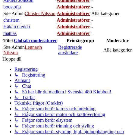
Anders Jönsson
Administratörer
-
boostofta
Administratörer
-
Site Admin
Christer Nilsson
Administratörer
Alla kategorier
christern
Administratörer
-
Håkan Gedda
Administratörer
-
mattias
Administratörer
-
Titel
Globala moderatorer
Primärgrupp
Moderator
Site Admin
Lennarth
Registrerade
Alla kategorier
Nilsson
användare
Hoppa till
Registrering
↳ Registrering
Allmänt
↳ Chat
↳ Så här blir du medlem i Svenska 480 Klubben!
↳ Träffar
Tekniska frågor (Oraklet)
↳ Frågor som berör kaross och inredning
↳ Frågor som berör motor och kraftöverföring
↳ Frågor som berör elsystem
↳ Frågor som berör trimning och styling
↳ Frågor som berör styrning, hjul, hjulupphängning och