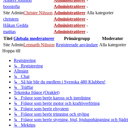
Anders Jönsson
Administratörer
-
boostofta
Administratörer
-
Site Admin
Christer Nilsson
Administratörer
Alla kategorier
christern
Administratörer
-
Håkan Gedda
Administratörer
-
mattias
Administratörer
-
Titel
Globala moderatorer
Primärgrupp
Moderator
Site Admin
Lennarth Nilsson
Registrerade användare
Alla kategorier
Hoppa till
Registrering
↳ Registrering
Allmänt
↳ Chat
↳ Så här blir du medlem i Svenska 480 Klubben!
↳ Träffar
Tekniska frågor (Oraklet)
↳ Frågor som berör kaross och inredning
↳ Frågor som berör motor och kraftöverföring
↳ Frågor som berör elsystem
↳ Frågor som berör trimning och styling
↳ Frågor som berör styrning, hjul, hjulupphängning och fjädr
↳ Mektips