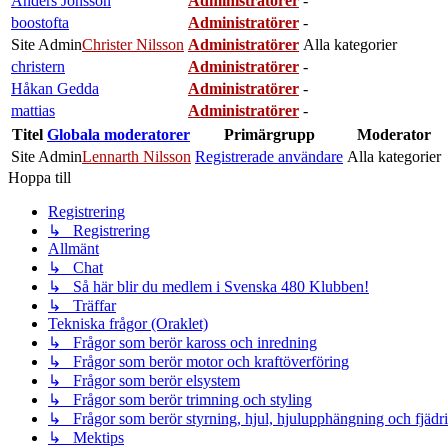
Anders Jönsson
Administratörer
-
boostofta
Administratörer
-
Site Admin
Christer Nilsson
Administratörer
Alla kategorier
christern
Administratörer
-
Håkan Gedda
Administratörer
-
mattias
Administratörer
-
Titel
Globala moderatorer
Primärgrupp
Moderator
Site Admin
Lennarth Nilsson
Registrerade användare
Alla kategorier
Hoppa till
Registrering
↳ Registrering
Allmänt
↳ Chat
↳ Så här blir du medlem i Svenska 480 Klubben!
↳ Träffar
Tekniska frågor (Oraklet)
↳ Frågor som berör kaross och inredning
↳ Frågor som berör motor och kraftöverföring
↳ Frågor som berör elsystem
↳ Frågor som berör trimning och styling
↳ Frågor som berör styrning, hjul, hjulupphängning och fjädr
↳ Mektips