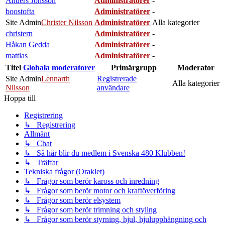
Anders Jönsson
Administratörer
-
boostofta
Administratörer
-
Site Admin
Christer Nilsson
Administratörer
Alla kategorier
christern
Administratörer
-
Håkan Gedda
Administratörer
-
mattias
Administratörer
-
Titel
Globala moderatorer
Primärgrupp
Moderator
Site Admin
Lennarth
Registrerade
Alla kategorier
Nilsson
användare
Hoppa till
Registrering
↳ Registrering
Allmänt
↳ Chat
↳ Så här blir du medlem i Svenska 480 Klubben!
↳ Träffar
Tekniska frågor (Oraklet)
↳ Frågor som berör kaross och inredning
↳ Frågor som berör motor och kraftöverföring
↳ Frågor som berör elsystem
↳ Frågor som berör trimning och styling
↳ Frågor som berör styrning, hjul, hjulupphängning och