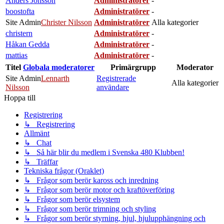
Anders Jönsson
Administratörer
-
boostofta
Administratörer
-
Site Admin
Christer Nilsson
Administratörer
Alla kategorier
christern
Administratörer
-
Håkan Gedda
Administratörer
-
mattias
Administratörer
-
Titel
Globala moderatorer
Primärgrupp
Moderator
Site Admin
Lennarth
Registrerade
Alla kategorier
Nilsson
användare
Hoppa till
Registrering
↳ Registrering
Allmänt
↳ Chat
↳ Så här blir du medlem i Svenska 480 Klubben!
↳ Träffar
Tekniska frågor (Oraklet)
↳ Frågor som berör kaross och inredning
↳ Frågor som berör motor och kraftöverföring
↳ Frågor som berör elsystem
↳ Frågor som berör trimning och styling
↳ Frågor som berör styrning, hjul, hjulupphängning och