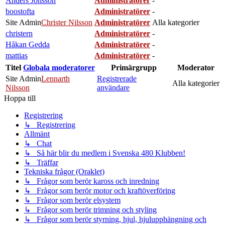
Anders Jönsson
Administratörer
-
boostofta
Administratörer
-
Site Admin
Christer Nilsson
Administratörer
Alla kategorier
christern
Administratörer
-
Håkan Gedda
Administratörer
-
mattias
Administratörer
-
Titel
Globala moderatorer
Primärgrupp
Moderator
Site Admin
Lennarth
Registrerade
Alla kategorier
Nilsson
användare
Hoppa till
Registrering
↳ Registrering
Allmänt
↳ Chat
↳ Så här blir du medlem i Svenska 480 Klubben!
↳ Träffar
Tekniska frågor (Oraklet)
↳ Frågor som berör kaross och inredning
↳ Frågor som berör motor och kraftöverföring
↳ Frågor som berör elsystem
↳ Frågor som berör trimning och styling
↳ Frågor som berör styrning, hjul, hjulupphängning och