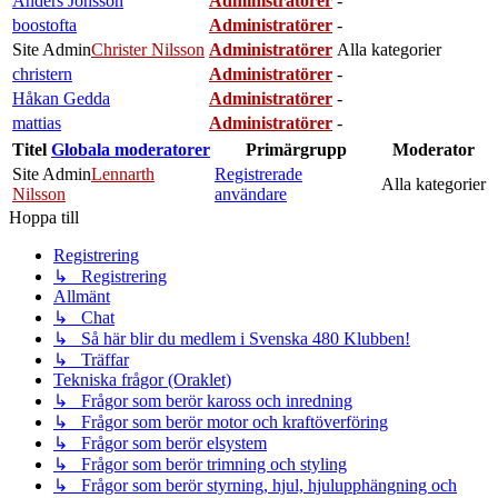
Anders Jönsson
Administratörer
-
boostofta
Administratörer
-
Site Admin
Christer Nilsson
Administratörer
Alla kategorier
christern
Administratörer
-
Håkan Gedda
Administratörer
-
mattias
Administratörer
-
Titel
Globala moderatorer
Primärgrupp
Moderator
Site Admin
Lennarth
Registrerade
Alla kategorier
Nilsson
användare
Hoppa till
Registrering
↳ Registrering
Allmänt
↳ Chat
↳ Så här blir du medlem i Svenska 480 Klubben!
↳ Träffar
Tekniska frågor (Oraklet)
↳ Frågor som berör kaross och inredning
↳ Frågor som berör motor och kraftöverföring
↳ Frågor som berör elsystem
↳ Frågor som berör trimning och styling
↳ Frågor som berör styrning, hjul, hjulupphängning och