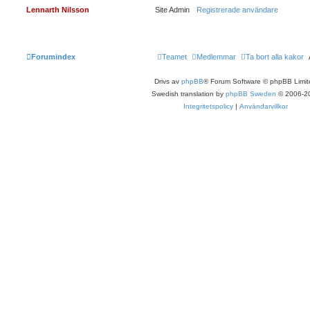
Lennarth Nilsson
Site Admin
Registrerade användare
Forumindex
Teamet
Medlemmar
Ta bort alla kakor
Drivs av
phpBB
® Forum Software © phpBB Limit
Swedish translation by
phpBB Sweden
© 2006-2
Integritetspolicy
|
Användarvillkor