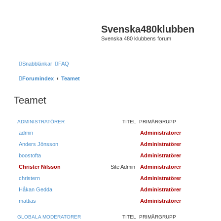
Svenska480klubben
Svenska 480 klubbens forum
Snabblänkar
FAQ
Forumindex
Teamet
Teamet
ADMINISTRATÖRER
TITEL
PRIMÄRGRUPP
admin
Administratörer
Anders Jönsson
Administratörer
boostofta
Administratörer
Christer Nilsson
Site Admin
Administratörer
christern
Administratörer
Håkan Gedda
Administratörer
mattias
Administratörer
GLOBALA MODERATORER
TITEL
PRIMÄRGRUPP