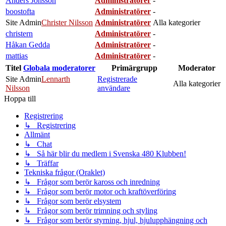
Anders Jönsson
Administratörer
-
boostofta
Administratörer
-
Site Admin
Christer Nilsson
Administratörer
Alla kategorier
christern
Administratörer
-
Håkan Gedda
Administratörer
-
mattias
Administratörer
-
Titel
Globala moderatorer
Primärgrupp
Moderator
Site Admin
Lennarth
Registrerade
Alla kategorier
Nilsson
användare
Hoppa till
Registrering
↳ Registrering
Allmänt
↳ Chat
↳ Så här blir du medlem i Svenska 480 Klubben!
↳ Träffar
Tekniska frågor (Oraklet)
↳ Frågor som berör kaross och inredning
↳ Frågor som berör motor och kraftöverföring
↳ Frågor som berör elsystem
↳ Frågor som berör trimning och styling
↳ Frågor som berör styrning, hjul, hjulupphängning och