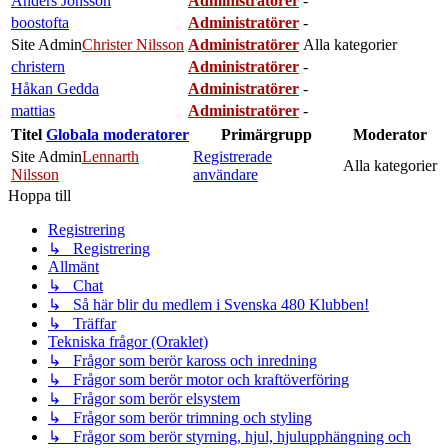
Anders Jönsson
Administratörer
-
boostofta
Administratörer
-
Site Admin
Christer Nilsson
Administratörer
Alla kategorier
christern
Administratörer
-
Håkan Gedda
Administratörer
-
mattias
Administratörer
-
Titel
Globala moderatorer
Primärgrupp
Moderator
Site Admin
Lennarth
Registrerade
Alla kategorier
Nilsson
användare
Hoppa till
Registrering
↳ Registrering
Allmänt
↳ Chat
↳ Så här blir du medlem i Svenska 480 Klubben!
↳ Träffar
Tekniska frågor (Oraklet)
↳ Frågor som berör kaross och inredning
↳ Frågor som berör motor och kraftöverföring
↳ Frågor som berör elsystem
↳ Frågor som berör trimning och styling
↳ Frågor som berör styrning, hjul, hjulupphängning och