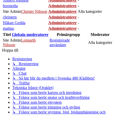
Anders Jönsson
Administratörer
-
boostofta
Administratörer
-
Site Admin
Christer Nilsson
Administratörer
Alla kategorier
christern
Administratörer
-
Håkan Gedda
Administratörer
-
mattias
Administratörer
-
Titel
Globala moderatorer
Primärgrupp
Moderator
Site Admin
Lennarth
Registrerade
Alla kategorier
Nilsson
användare
Hoppa till
Registrering
↳ Registrering
Allmänt
↳ Chat
↳ Så här blir du medlem i Svenska 480 Klubben!
↳ Träffar
Tekniska frågor (Oraklet)
↳ Frågor som berör kaross och inredning
↳ Frågor som berör motor och kraftöverföring
↳ Frågor som berör elsystem
↳ Frågor som berör trimning och styling
↳ Frågor som berör styrning, hjul, hjulupphängning och