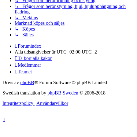
↳ Frågor som berör trimning och styling
↳ Frågor som berör styrning, hjul, hjulupphängning och
fjädring
↳ Mektips
Marknad köpes och säljes
↳ Köpes
↳ Säljes
Forumindex
Alla tidsangivelser är UTC+02:00 UTC+2
Ta bort alla kakor
Medlemmar
Teamet
Drivs av
phpBB
® Forum Software © phpBB Limited
Swedish translation by
phpBB Sweden
© 2006-2018
Integritetspolicy
|
Användarvillkor