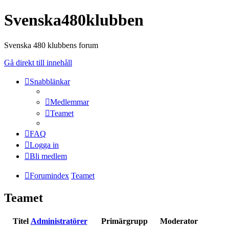
Svenska480klubben
Svenska 480 klubbens forum
Gå direkt till innehåll
Snabblänkar
Medlemmar
Teamet
FAQ
Logga in
Bli medlem
Forumindex
Teamet
Teamet
Titel
Administratörer
Primärgrupp
Moderator