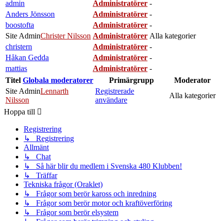
admin
Administratörer
-
Anders Jönsson
Administratörer
-
boostofta
Administratörer
-
Site Admin
Christer Nilsson
Administratörer
Alla kategorier
christern
Administratörer
-
Håkan Gedda
Administratörer
-
mattias
Administratörer
-
Titel
Globala moderatorer
Primärgrupp
Moderator
Site Admin
Lennarth
Registrerade
Alla kategorier
Nilsson
användare
Hoppa till
Registrering
↳ Registrering
Allmänt
↳ Chat
↳ Så här blir du medlem i Svenska 480 Klubben!
↳ Träffar
Tekniska frågor (Oraklet)
↳ Frågor som berör kaross och inredning
↳ Frågor som berör motor och kraftöverföring
↳ Frågor som berör elsystem