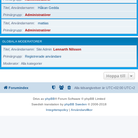
Titel, Användarnamn
Håkan Gedda
Primärgrupp
Administratörer
Titel, Användarnamn
mattias
Primärgrupp
Administratörer
GLOBALA MODERATORER
Titel, Användarnamn
Site Admin
Lennarth Nilsson
Primärgrupp
Registrerade användare
Moderator
Alla kategorier
Hoppa till
Forumindex
Alla tidsangivelser är UTC+02:00 UTC+2
Drivs av
phpBB
® Forum Software © phpBB Limited
Swedish translation by
phpBB Sweden
© 2006-2018
Integritetspolicy
|
Användarvillkor