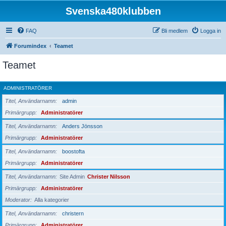
Svenska480klubben
FAQ
Bli medlem
Logga in
Forumindex
Teamet
Teamet
ADMINISTRATÖRER
Titel, Användarnamn
admin
Primärgrupp
Administratörer
Titel, Användarnamn
Anders Jönsson
Primärgrupp
Administratörer
Titel, Användarnamn
boostofta
Primärgrupp
Administratörer
Titel, Användarnamn
Site Admin
Christer Nilsson
Primärgrupp
Administratörer
Moderator
Alla kategorier
Titel, Användarnamn
christern
Primärgrupp
Administratörer