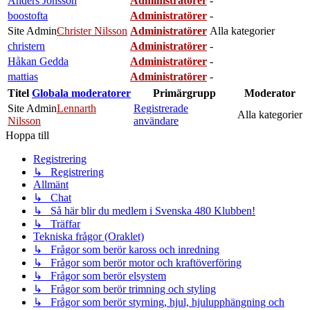
Anders Jönsson
Administratörer
-
boostofta
Administratörer
-
Site Admin
Christer Nilsson
Administratörer
Alla kategorier
christern
Administratörer
-
Håkan Gedda
Administratörer
-
mattias
Administratörer
-
Titel
Globala moderatorer
Primärgrupp
Moderator
Site Admin
Lennarth
Registrerade
Alla kategorier
Nilsson
användare
Hoppa till
Registrering
↳ Registrering
Allmänt
↳ Chat
↳ Så här blir du medlem i Svenska 480 Klubben!
↳ Träffar
Tekniska frågor (Oraklet)
↳ Frågor som berör kaross och inredning
↳ Frågor som berör motor och kraftöverföring
↳ Frågor som berör elsystem
↳ Frågor som berör trimning och styling
↳ Frågor som berör styrning, hjul, hjulupphängning och