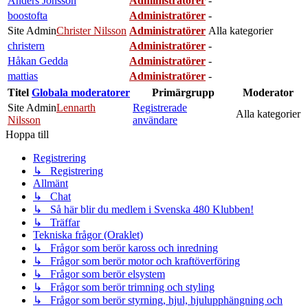
Anders Jönsson
Administratörer
-
boostofta
Administratörer
-
Site Admin
Christer Nilsson
Administratörer
Alla kategorier
christern
Administratörer
-
Håkan Gedda
Administratörer
-
mattias
Administratörer
-
Titel
Globala moderatorer
Primärgrupp
Moderator
Site Admin
Lennarth
Registrerade
Alla kategorier
Nilsson
användare
Hoppa till
Registrering
↳ Registrering
Allmänt
↳ Chat
↳ Så här blir du medlem i Svenska 480 Klubben!
↳ Träffar
Tekniska frågor (Oraklet)
↳ Frågor som berör kaross och inredning
↳ Frågor som berör motor och kraftöverföring
↳ Frågor som berör elsystem
↳ Frågor som berör trimning och styling
↳ Frågor som berör styrning, hjul, hjulupphängning och