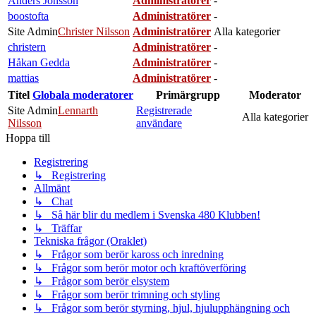
Anders Jönsson
Administratörer
-
boostofta
Administratörer
-
Site Admin
Christer Nilsson
Administratörer
Alla kategorier
christern
Administratörer
-
Håkan Gedda
Administratörer
-
mattias
Administratörer
-
Titel
Globala moderatorer
Primärgrupp
Moderator
Site Admin
Lennarth
Registrerade
Alla kategorier
Nilsson
användare
Hoppa till
Registrering
↳ Registrering
Allmänt
↳ Chat
↳ Så här blir du medlem i Svenska 480 Klubben!
↳ Träffar
Tekniska frågor (Oraklet)
↳ Frågor som berör kaross och inredning
↳ Frågor som berör motor och kraftöverföring
↳ Frågor som berör elsystem
↳ Frågor som berör trimning och styling
↳ Frågor som berör styrning, hjul, hjulupphängning och