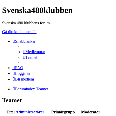
Svenska480klubben
Svenska 480 klubbens forum
Gå direkt till innehåll
Snabblänkar
Medlemmar
Teamet
FAQ
Logga in
Bli medlem
Forumindex
Teamet
Teamet
Titel
Administratörer
Primärgrupp
Moderator