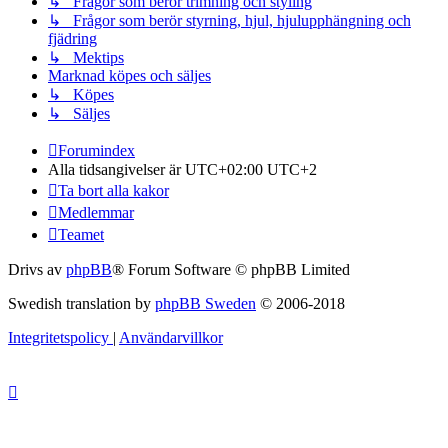
↳ Frågor som berör trimning och styling
↳ Frågor som berör styrning, hjul, hjulupphängning och
fjädring
↳ Mektips
Marknad köpes och säljes
↳ Köpes
↳ Säljes
Forumindex
Alla tidsangivelser är UTC+02:00 UTC+2
Ta bort alla kakor
Medlemmar
Teamet
Drivs av
phpBB
® Forum Software © phpBB Limited
Swedish translation by
phpBB Sweden
© 2006-2018
Integritetspolicy
|
Användarvillkor