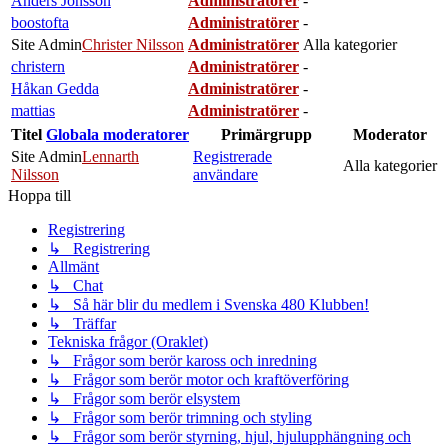
Anders Jönsson
Administratörer
-
boostofta
Administratörer
-
Site Admin
Christer Nilsson
Administratörer
Alla kategorier
christern
Administratörer
-
Håkan Gedda
Administratörer
-
mattias
Administratörer
-
Titel
Globala moderatorer
Primärgrupp
Moderator
Site Admin
Lennarth
Registrerade
Alla kategorier
Nilsson
användare
Hoppa till
Registrering
↳ Registrering
Allmänt
↳ Chat
↳ Så här blir du medlem i Svenska 480 Klubben!
↳ Träffar
Tekniska frågor (Oraklet)
↳ Frågor som berör kaross och inredning
↳ Frågor som berör motor och kraftöverföring
↳ Frågor som berör elsystem
↳ Frågor som berör trimning och styling
↳ Frågor som berör styrning, hjul, hjulupphängning och