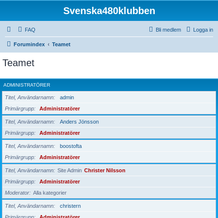
Svenska480klubben
FAQ
Bli medlem
Logga in
Forumindex
Teamet
Teamet
ADMINISTRATÖRER
Titel, Användarnamn
admin
Primärgrupp
Administratörer
Titel, Användarnamn
Anders Jönsson
Primärgrupp
Administratörer
Titel, Användarnamn
boostofta
Primärgrupp
Administratörer
Titel, Användarnamn
Site Admin
Christer Nilsson
Primärgrupp
Administratörer
Moderator
Alla kategorier
Titel, Användarnamn
christern
Primärgrupp
Administratörer