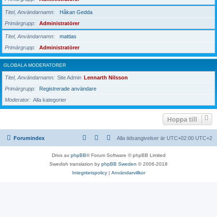
Titel, Användarnamn
Håkan Gedda
Primärgrupp
Administratörer
Titel, Användarnamn
mattias
Primärgrupp
Administratörer
GLOBALA MODERATORER
Titel, Användarnamn
Site Admin
Lennarth Nilsson
Primärgrupp
Registrerade användare
Moderator
Alla kategorier
Hoppa till
Forumindex
Alla tidsangivelser är UTC+02:00 UTC+2
Drivs av
phpBB
® Forum Software © phpBB Limited
Swedish translation by
phpBB Sweden
© 2006-2018
Integritetspolicy
|
Användarvillkor