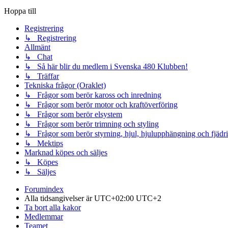
Hoppa till
Registrering
↳ Registrering
Allmänt
↳ Chat
↳ Så här blir du medlem i Svenska 480 Klubben!
↳ Träffar
Tekniska frågor (Oraklet)
↳ Frågor som berör kaross och inredning
↳ Frågor som berör motor och kraftöverföring
↳ Frågor som berör elsystem
↳ Frågor som berör trimning och styling
↳ Frågor som berör styrning, hjul, hjulupphängning och fjädr
↳ Mektips
Marknad köpes och säljes
↳ Köpes
↳ Säljes
Forumindex
Alla tidsangivelser är UTC+02:00 UTC+2
Ta bort alla kakor
Medlemmar
Teamet