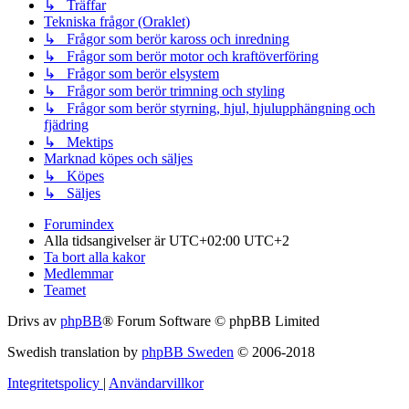
↳ Träffar
Tekniska frågor (Oraklet)
↳ Frågor som berör kaross och inredning
↳ Frågor som berör motor och kraftöverföring
↳ Frågor som berör elsystem
↳ Frågor som berör trimning och styling
↳ Frågor som berör styrning, hjul, hjulupphängning och
fjädring
↳ Mektips
Marknad köpes och säljes
↳ Köpes
↳ Säljes
Forumindex
Alla tidsangivelser är UTC+02:00 UTC+2
Ta bort alla kakor
Medlemmar
Teamet
Drivs av
phpBB
® Forum Software © phpBB Limited
Swedish translation by
phpBB Sweden
© 2006-2018
Integritetspolicy
|
Användarvillkor